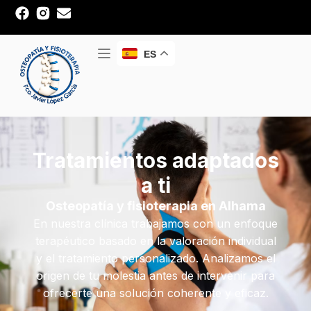
ES
Tratamientos adaptados
a ti
Osteopatía y fisioterapia en Alhama
En nuestra clínica trabajamos con un enfoque
terapéutico basado en la valoración individual
y el tratamiento personalizado. Analizamos el
origen de tu molestia antes de intervenir para
ofrecerte una solución coherente y eficaz.