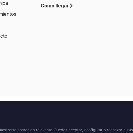
nica
Cómo llegar
mientos
cto
 mostrarte contenido relevante. Puedes aceptar, configurar o rechazar su u